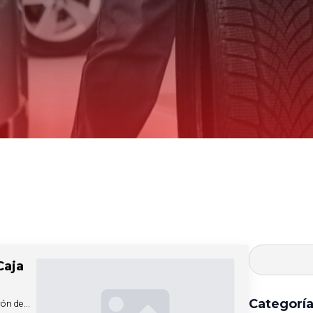
Caja
Categorí
urón de…