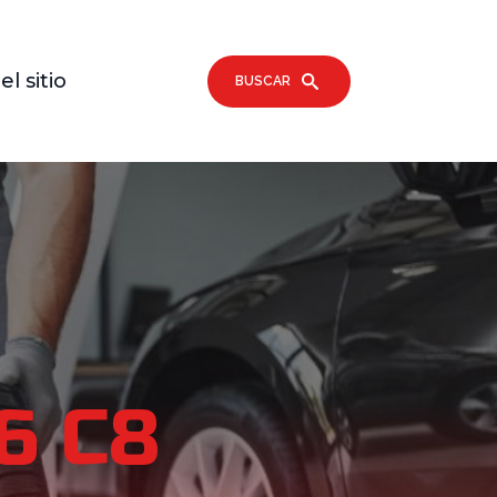
l sitio
BUSCAR
6 C8