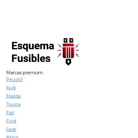
Marcas premium
Peugot
Audi
Mazda
Toyota
Fiat
Ford
Seat
BMW