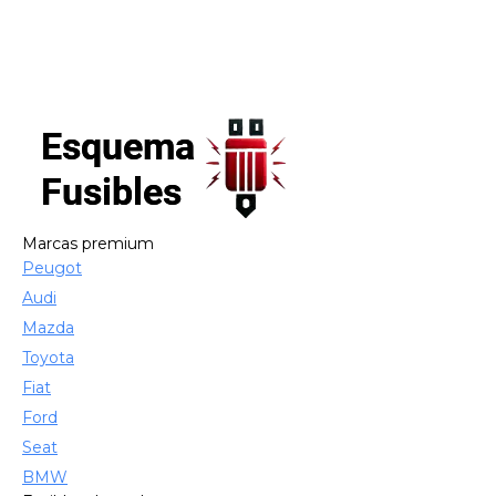
Marcas premium
Peugot
Audi
Mazda
Toyota
Fiat
Ford
Seat
BMW