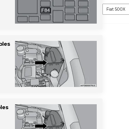
Categorías
bles
bles