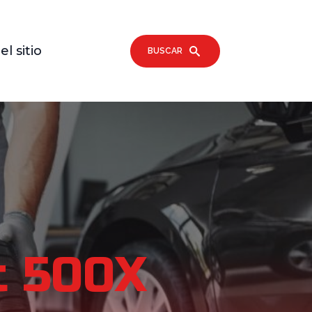
l sitio
BUSCAR
t 500X