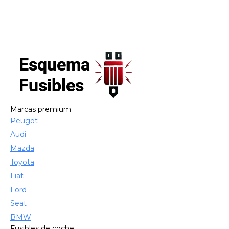
Marcas premium
Peugot
Audi
Mazda
Toyota
Fiat
Ford
Seat
BMW
Fusibles de coche