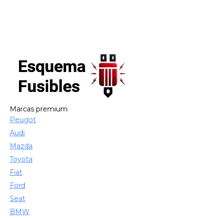
Marcas premium
Peugot
Audi
Mazda
Toyota
Fiat
Ford
Seat
BMW