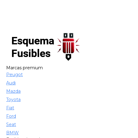
Marcas premium
Peugot
Audi
Mazda
Toyota
Fiat
Ford
Seat
BMW