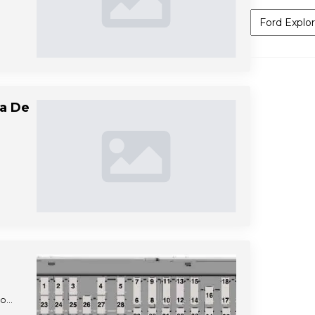
Categorías
ja De
ño…