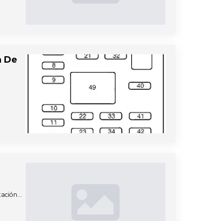
a De
ntación…