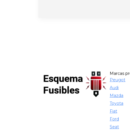
Marcas p
Peugot
Audi
Mazda
Toyota
Fiat
Ford
Seat