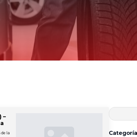
) –
la
Categorí
 de la