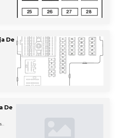
ja De
ja De
es…