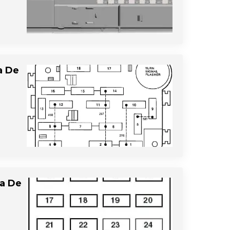
a De
ja De