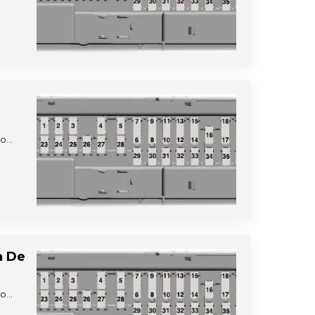
ño…
a De
ño…