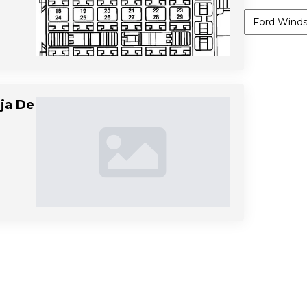
Categorías
aja De
)…