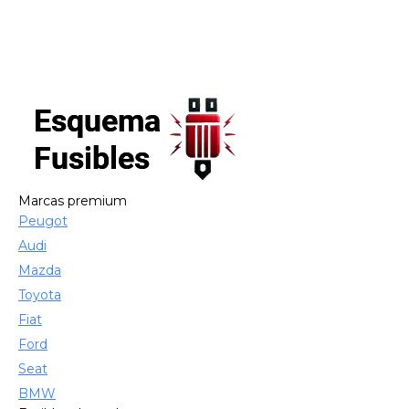
Marcas premium
Peugot
Audi
Mazda
Toyota
Fiat
Ford
Seat
BMW