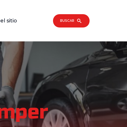
l sitio
BUSCAR
umper