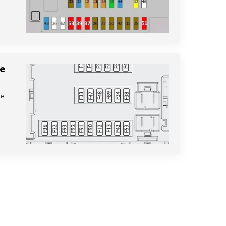
De
el