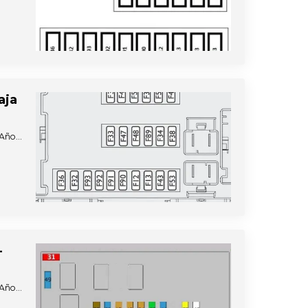
aja
s Año…
-
s Año…