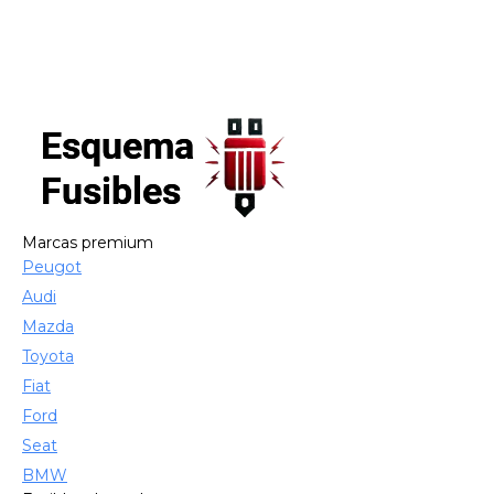
Marcas premium
Peugot
Audi
Mazda
Toyota
Fiat
Ford
Seat
BMW