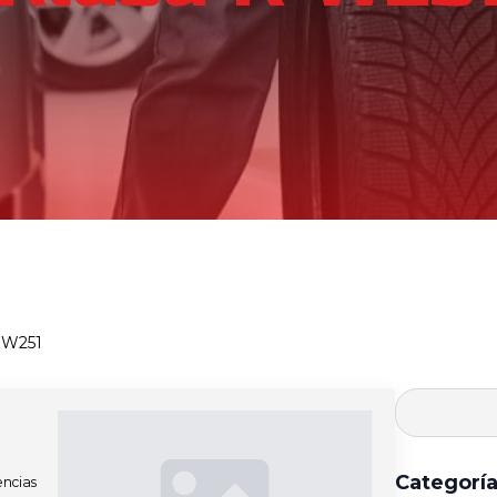
 W251
Categorí
encias