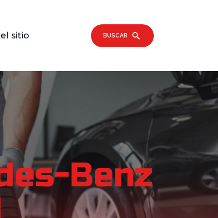
l sitio
BUSCAR
edes-Benz
1