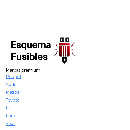
Marcas premium
Peugot
Audi
Mazda
Toyota
Fiat
Ford
Seat