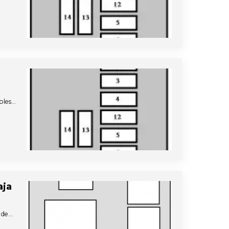
ibles…
aja
 de…