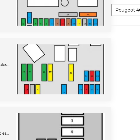
Categorías
ibles…
bles…