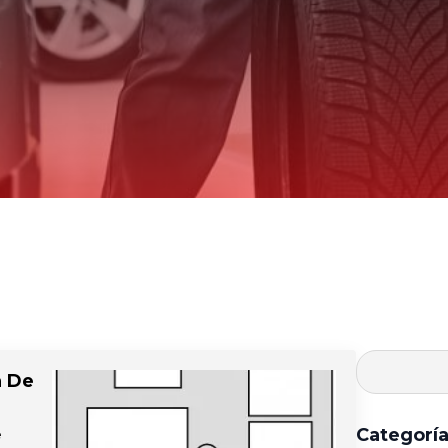
a De
Categorí
e