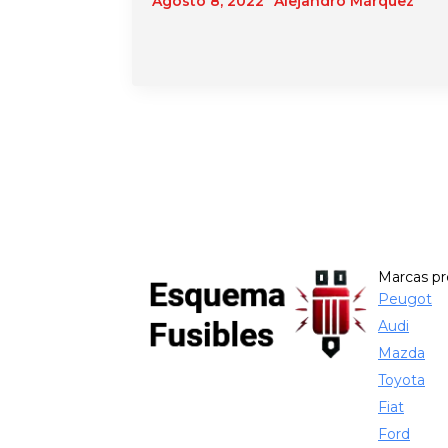
Agosto 8, 2022
Alejandro Márquez
Marcas p
Peugot
Audi
Mazda
Toyota
Fiat
Ford