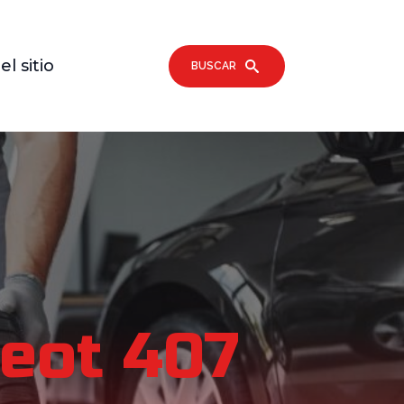
l sitio
BUSCAR
geot 407