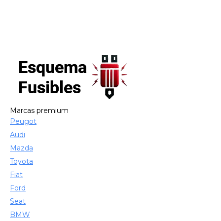
Marcas premium
Peugot
Audi
Mazda
Toyota
Fiat
Ford
Seat
BMW