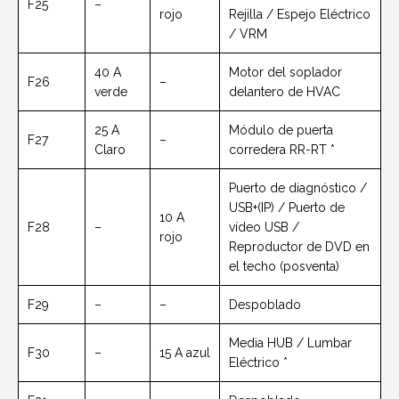
F25
–
rojo
Rejilla / Espejo Eléctrico
/ VRM
40 A
Motor del soplador
F26
–
verde
delantero de HVAC
25 A
Módulo de puerta
F27
–
Claro
corredera RR-RT *
Puerto de diagnóstico /
USB+(IP) / Puerto de
10 A
F28
–
vídeo USB /
rojo
Reproductor de DVD en
el techo (posventa)
F29
–
–
Despoblado
Media HUB / Lumbar
F30
–
15 A azul
Eléctrico *