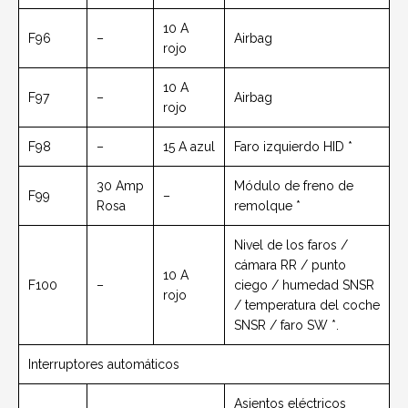
10 A
F96
–
Airbag
rojo
10 A
F97
–
Airbag
rojo
F98
–
15 A azul
Faro izquierdo HID *
30 Amp
Módulo de freno de
F99
–
Rosa
remolque *
Nivel de los faros /
cámara RR / punto
10 A
F100
–
ciego / humedad SNSR
rojo
/ temperatura del coche
SNSR / faro SW *.
Interruptores automáticos
Asientos eléctricos