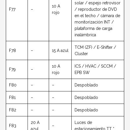
solar / espejo retrovisor
10 A
F77
–
/ reproductor de DVD
rojo
en el techo / cámara de
monitorización INT /
plataforma de carga
inalámbrica
TCM (ZF) / E-Shifter /
F78
–
15 A azul
Cluster
10 A
ICS / HVAC / SCCM /
F79
–
rojo
EPB SW
F80
–
–
Despoblado
F81
–
–
Despoblado
F82
–
–
Despoblado
20 A
Luces de
F83
–
azul
estacionamiento TT *