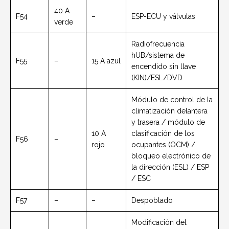
40 A
F54
–
ESP-ECU y válvulas
verde
Radiofrecuencia
hUB/sistema de
F55
–
15 A azul
encendido sin llave
(KIN)/ESL/DVD
Módulo de control de la
climatización delantera
y trasera / módulo de
10 A
clasificación de los
F56
–
rojo
ocupantes (OCM) /
bloqueo electrónico de
la dirección (ESL) / ESP
/ ESC
F57
–
–
Despoblado
Modificación del