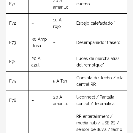
20 A
F71
–
cuerno
amarillo
10 A
F72
–
Espejo calefactado *
rojo
30 Amp
F73
–
Desempañador trasero
Rosa
20 A
Luces de marcha atrás
F74
–
azul
del remolque*
Consola del techo / pila
F75
–
5 A Tan
central RR
20 A
Uconnect / Pantalla
F76
–
amarillo
central / Telemática
RR entertainment /
media hub / USB (S) /
sensor de lluvia / techo