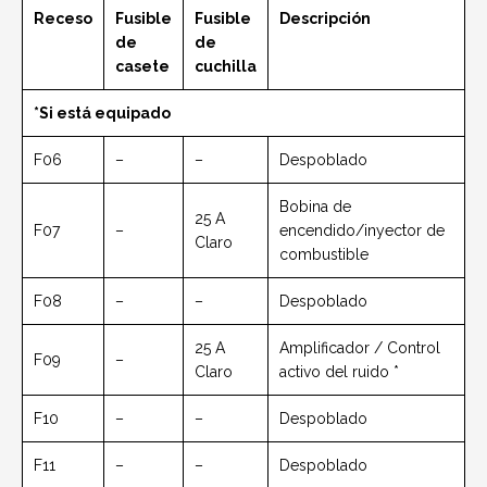
Receso
Fusible
Fusible
Descripción
de
de
casete
cuchilla
*Si está equipado
F06
–
–
Despoblado
Bobina de
25 A
F07
–
encendido/inyector de
Claro
combustible
F08
–
–
Despoblado
25 A
Amplificador / Control
F09
–
Claro
activo del ruido *
F10
–
–
Despoblado
F11
–
–
Despoblado