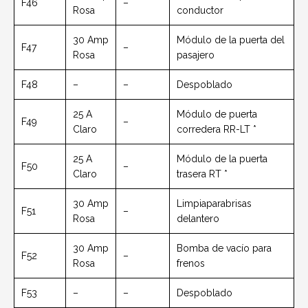
F46
–
Rosa
conductor
30 Amp
Módulo de la puerta del
F47
–
Rosa
pasajero
F48
–
–
Despoblado
25 A
Módulo de puerta
F49
–
Claro
corredera RR-LT *
25 A
Módulo de la puerta
F50
–
Claro
trasera RT *
30 Amp
Limpiaparabrisas
F51
–
Rosa
delantero
30 Amp
Bomba de vacío para
F52
–
Rosa
frenos
F53
–
–
Despoblado