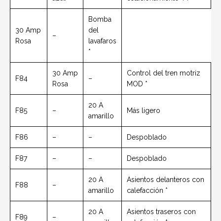
Bomba
30 Amp
del
–
Rosa
lavafaros
*
30 Amp
Control del tren motriz
F84
–
Rosa
MOD *
20 A
F85
–
Más ligero
amarillo
F86
–
–
Despoblado
F87
–
–
Despoblado
20 A
Asientos delanteros con
F88
–
amarillo
calefacción *
20 A
Asientos traseros con
F89
–