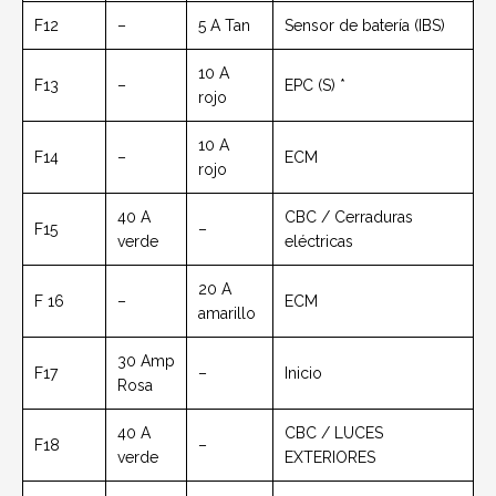
F12
–
5 A Tan
Sensor de batería (IBS)
10 A
F13
–
EPC (S) *
rojo
10 A
F14
–
ECM
rojo
40 A
CBC / Cerraduras
F15
–
verde
eléctricas
20 A
F 16
–
ECM
amarillo
30 Amp
F17
–
Inicio
Rosa
40 A
CBC / LUCES
F18
–
verde
EXTERIORES