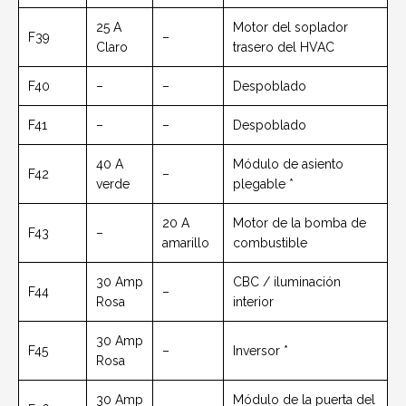
25 A
Motor del soplador
F39
–
Claro
trasero del HVAC
F40
–
–
Despoblado
F41
–
–
Despoblado
40 A
Módulo de asiento
F42
–
verde
plegable *
20 A
Motor de la bomba de
F43
–
amarillo
combustible
30 Amp
CBC / iluminación
F44
–
Rosa
interior
30 Amp
F45
–
Inversor *
Rosa
30 Amp
Módulo de la puerta del