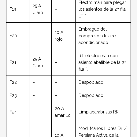
Electroimán para plegar
25 A
F19
–
los asientos de la 2ª fila
Claro
LT *
Embrague del
10 A
F20
–
compresor de aire
rojo
acondicionado
RT electroimán con
25 A
F21
–
asiento abatible de la 2ª
Claro
fila *.
F22
–
–
Despoblado
F23
–
–
Despoblado
20 A
F24
–
Limpiaparabrisas RR
amarillo
Mod. Manos Libres Dr. /
10 A
Persiana Activa de la