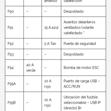
amarillo
calefacción *
F90
–
–
Despoblado
Asientos delanteros
F91
–
15 A azul
ventilados/volante
calefactado *
F92
–
5 A Tan
Puerta de seguridad
F93
–
–
Despoblado
40 A
F94
–
Bomba de motor ESC
verde
10 A
Puerto de carga USB –
F95A
–
rojo
ACC/RUN
Ubicación del fusible
10 A
F95B
–
seleccionable – USB IP
rojo
(directo) B+