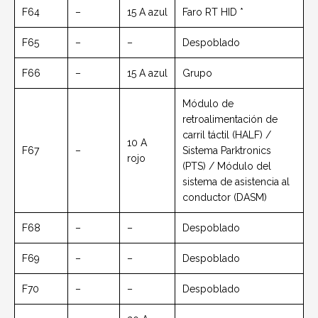
F64
–
15 A azul
Faro RT HID *
F65
–
–
Despoblado
F66
–
15 A azul
Grupo
Módulo de
retroalimentación de
carril táctil (HALF) /
10 A
F67
–
Sistema Parktronics
rojo
(PTS) / Módulo del
sistema de asistencia al
conductor (DASM)
F68
–
–
Despoblado
F69
–
–
Despoblado
F70
–
–
Despoblado