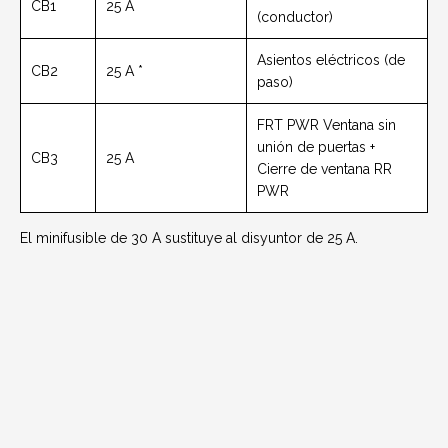
CB1
25 A
(conductor)
Asientos eléctricos (de
CB2
25 A *
paso)
FRT PWR Ventana sin
unión de puertas +
CB3
25 A
Cierre de ventana RR
PWR
El minifusible de 30 A sustituye al disyuntor de 25 A.