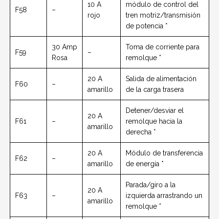
10 A
módulo de control del
F58
–
rojo
tren motriz/transmisión
de potencia *
30 Amp
Toma de corriente para
F59
–
Rosa
remolque *
20 A
Salida de alimentación
F60
–
amarillo
de la carga trasera
Detener/desviar el
20 A
F61
–
remolque hacia la
amarillo
derecha *
20 A
Módulo de transferencia
F62
–
amarillo
de energía *
Parada/giro a la
20 A
F63
–
izquierda arrastrando un
amarillo
remolque *