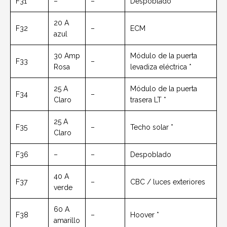
F31
–
–
Despoblado
20 A
F32
–
ECM
azul
30 Amp
Módulo de la puerta
F33
–
Rosa
levadiza eléctrica *
25 A
Módulo de la puerta
F34
–
Claro
trasera LT *
25 A
F35
–
Techo solar *
Claro
F36
–
–
Despoblado
40 A
F37
–
CBC / luces exteriores
verde
60 A
F38
–
Hoover *
amarillo