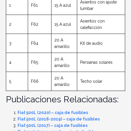
Asientos con ajuste
1
F61
15 A azul
lumbar
Asientos con
2
F62
15 A azul
calefacción
20 A
3
F64
Kit de audio
amarillo
20 A
4
F65
Persianas solares
amarillo
20 A
5
F66
Techo solar
amarillo
Publicaciones Relacionadas:
Fiat 500L (2020) – caja de fusibles
Fiat 500L (2018-2019) – caja de fusibles
Fiat 500L (2017) – caja de fusibles