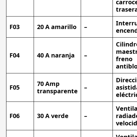
carroc
traser
Interr
F03
20 A amarillo
–
encen
Cilindr
maestr
F04
40 A naranja
–
freno
antibl
Direcc
70 Amp
F05
–
asistid
transparente
eléctri
Ventil
F06
30 A verde
–
radiad
veloci
Ventil