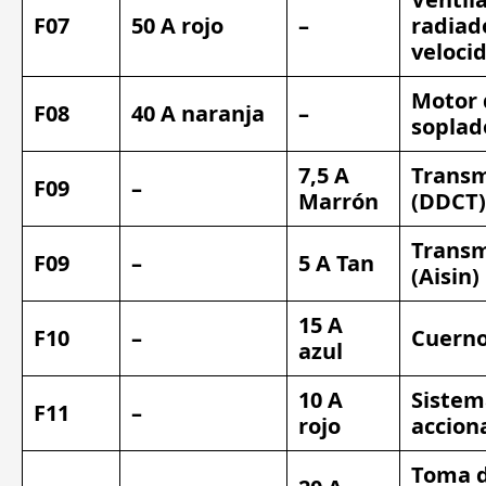
F07
50 A rojo
–
radiado
veloci
Motor 
F08
40 A naranja
–
soplad
7,5 A
Transm
F09
–
Marrón
(DDCT)
Transm
F09
–
5 A Tan
(Aisin)
15 A
F10
–
Cuern
azul
10 A
Sistem
F11
–
rojo
accion
Toma 