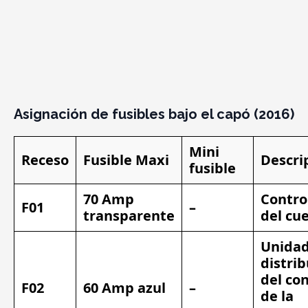
Asignación de fusibles bajo el capó (2016)
Mini
Receso
Fusible Maxi
Descri
fusible
70 Amp
Contro
F01
–
transparente
del cu
Unidad
distri
del co
F02
60 Amp azul
–
de la