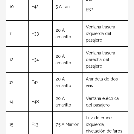
10
F42
5 A Tan
ESP.
Ventana trasera
20 A
11
F33
izquierda del
amarillo
pasajero
Ventana trasera
20 A
12
F34
derecha del
amarillo
pasajero
20 A
Arandela de dos
13
F43
amarillo
vías
20 A
Ventana eléctrica
14
F48
amarillo
del pasajero
Luz de cruce
15
F13
7,5 A Marrón
izquierda,
nivelación de faros