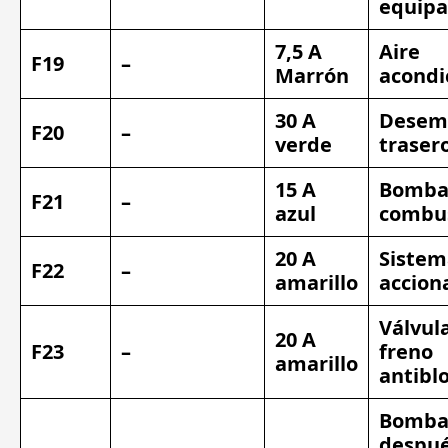
equipa
7,5 A
Aire
F19
–
Marrón
acondi
30 A
Desem
F20
–
verde
traser
15 A
Bomba
F21
–
azul
combus
20 A
Sistem
F22
–
amarillo
accion
Válvul
20 A
F23
–
freno
amarillo
antibl
Bomb
despué