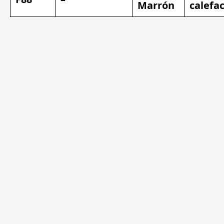
Marrón
calefa