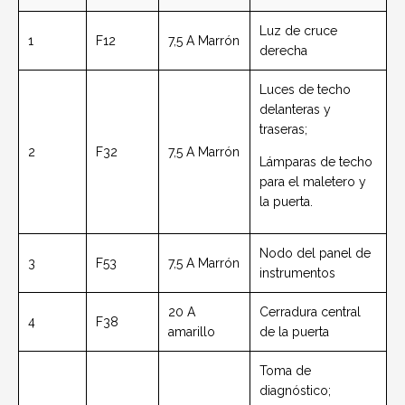
Luz de cruce
1
F12
7,5 A Marrón
derecha
Luces de techo
delanteras y
traseras;
2
F32
7,5 A Marrón
Lámparas de techo
para el maletero y
la puerta.
Nodo del panel de
3
F53
7,5 A Marrón
instrumentos
20 A
Cerradura central
4
F38
amarillo
de la puerta
Toma de
diagnóstico;