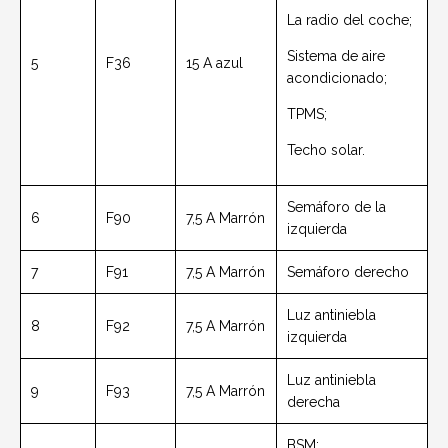
La radio del coche;
Sistema de aire
5
F36
15 A azul
acondicionado;
TPMS;
Techo solar.
Semáforo de la
6
F90
7,5 A Marrón
izquierda
7
F91
7,5 A Marrón
Semáforo derecho
Luz antiniebla
8
F92
7,5 A Marrón
izquierda
Luz antiniebla
9
F93
7,5 A Marrón
derecha
BSM;