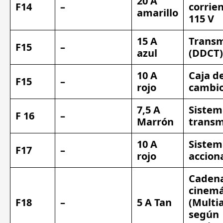
20 A
F14
–
corrie
amarillo
115 V
15 A
Transm
F15
–
azul
(DDCT)
10 A
Caja d
F15
–
rojo
cambio
7,5 A
Sistem
F 16
–
Marrón
transm
10 A
Sistem
F17
–
rojo
accion
Caden
cinemá
F18
–
5 A Tan
(Multia
según