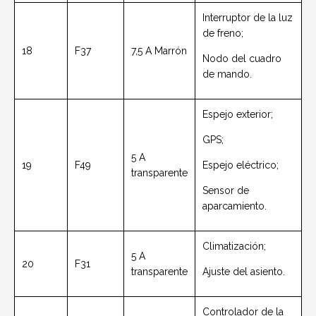
Interruptor de la luz
de freno;
18
F37
7,5 A Marrón
Nodo del cuadro
de mando.
Espejo exterior;
GPS;
5 A
19
F49
Espejo eléctrico;
transparente
Sensor de
aparcamiento.
Climatización;
5 A
20
F31
transparente
Ajuste del asiento.
Controlador de la