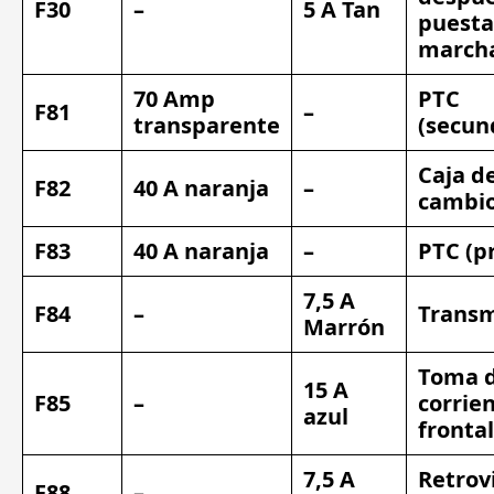
F30
–
5 A Tan
puesta
march
70 Amp
PTC
F81
–
transparente
(secun
Caja d
F82
40 A naranja
–
cambi
F83
40 A naranja
–
PTC (pr
7,5 A
F84
–
Transm
Marrón
Toma 
15 A
F85
–
corrie
azul
fronta
7,5 A
Retrov
F88
–