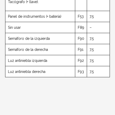
Tacógrafo (+ llave).
Panel de instrumentos (+ batería)
F53
7,5
Sin usar
F89
–
Semáforo de la izquierda
F90
7,5
Semáforo de la derecha
F91
7,5
Luz antiniebla izquierda
F92
7,5
Luz antiniebla derecha
F93
7,5