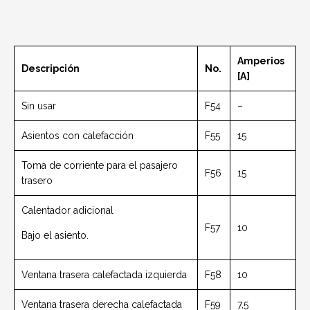
Amperios
Descripción
No.
[A]
Sin usar
F54
–
Asientos con calefacción
F55
15
Toma de corriente para el pasajero
F56
15
trasero
Calentador adicional
F57
10
Bajo el asiento.
Ventana trasera calefactada izquierda
F58
10
Ventana trasera derecha calefactada
F59
7,5