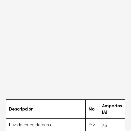
Amperios
Descripción
No.
[A]
Luz de cruce derecha
F12
7,5