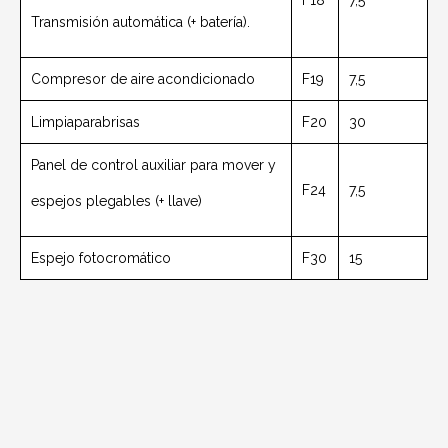
F18
7,5
Transmisión automática (+ batería).
Compresor de aire acondicionado
F19
7,5
Limpiaparabrisas
F20
30
Panel de control auxiliar para mover y
F24
7,5
espejos plegables (+ llave)
Espejo fotocromático
F30
15