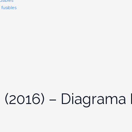
usibles
fusibles
 (2016) – Diagrama 