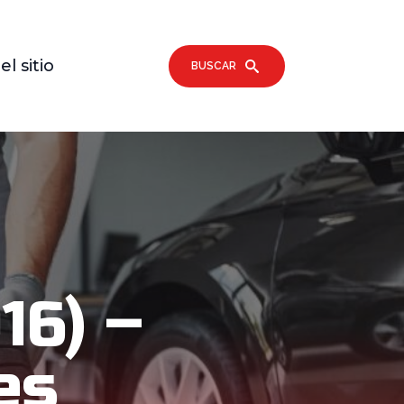
l sitio
BUSCAR
16) –
es