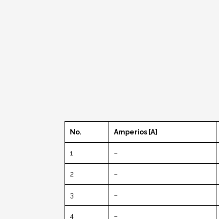
No.
Amperios [A]
1
–
2
–
3
–
4
–