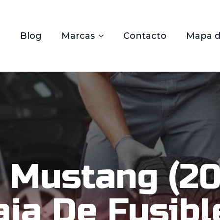
Blog
Marcas
Contacto
Mapa de
 Mustang (20
aja De Fusibl