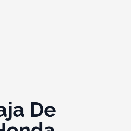
aja De
 Honda