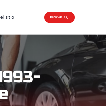
l sitio
BUSCAR
1993-
De