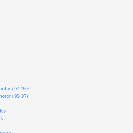
tor (’93-’95.5)
otor (’95-’97)
les
es