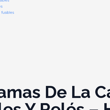
sibles
es
fusibles
amas De La C
les Y Relés –