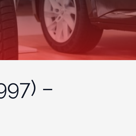
997) –