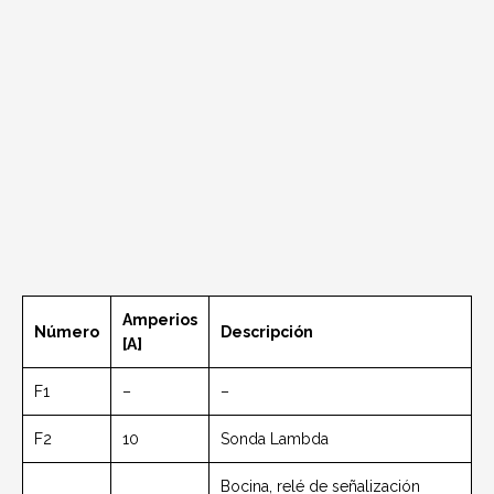
Amperios
Número
Descripción
[A]
F1
–
–
F2
10
Sonda Lambda
Bocina, relé de señalización