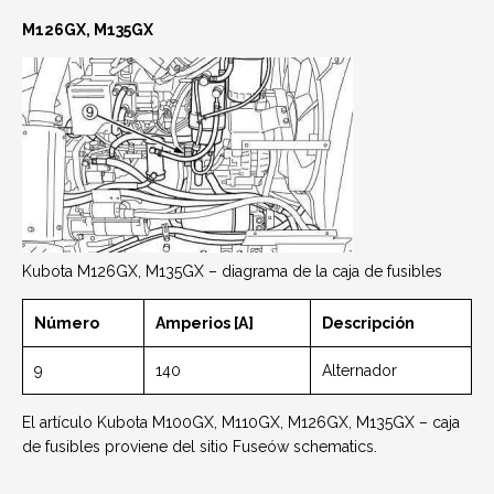
M126GX, M135GX
Kubota M126GX, M135GX – diagrama de la caja de fusibles
Número
Amperios [A]
Descripción
9
140
Alternador
El artículo Kubota M100GX, M110GX, M126GX, M135GX – caja
de fusibles proviene del sitio Fuseów schematics.