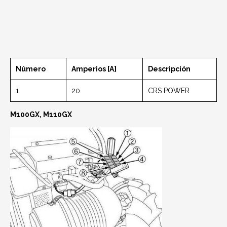
Número
Amperios [A]
Descripción
1
20
CRS POWER
M100GX, M110GX