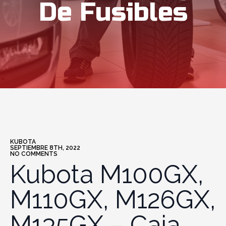
De Fusibles
KUBOTA
SEPTIEMBRE 8TH, 2022
NO COMMENTS
Kubota M100GX,
M110GX, M126GX,
M135GX – Caja