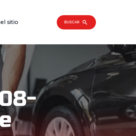
l sitio
BUSCAR
008-
De