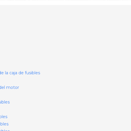
e la caja de fusibles
del motor
ibles
bles
ibles