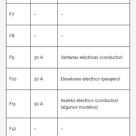
F7
–
–
F8
–
–
F9
30 A
Ventanas eléctricas (conductor)
F10
30 A
Elevalunas eléctrico (pasajero)
Asiento eléctrico (conductor)
F11
30 A
(algunos modelos)
F12
–
–