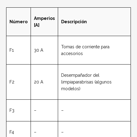
Amperios
Número
Descripción
[A]
Tomas de corriente para
F1
30 A
accesorios
Desempañador del
F2
20 A
limpiaparabrisas
(algunos
modelos)
F3
–
–
F4
–
–