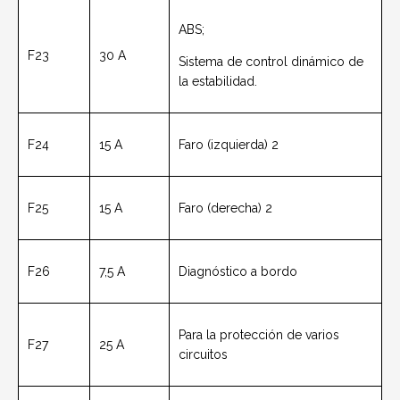
ABS;
F23
30 A
Sistema de control dinámico de
la estabilidad.
F24
15 A
Faro (izquierda) 2
F25
15 A
Faro (derecha) 2
F26
7,5 A
Diagnóstico a bordo
Para la protección de varios
F27
25 A
circuitos