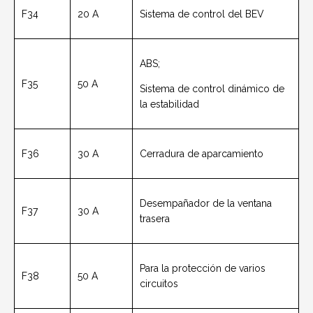
F34
20 A
Sistema de control del BEV
ABS;
F35
50 A
Sistema de control dinámico de
la estabilidad
F36
30 A
Cerradura de aparcamiento
Desempañador de la ventana
F37
30 A
trasera
Para la protección de varios
F38
50 A
circuitos