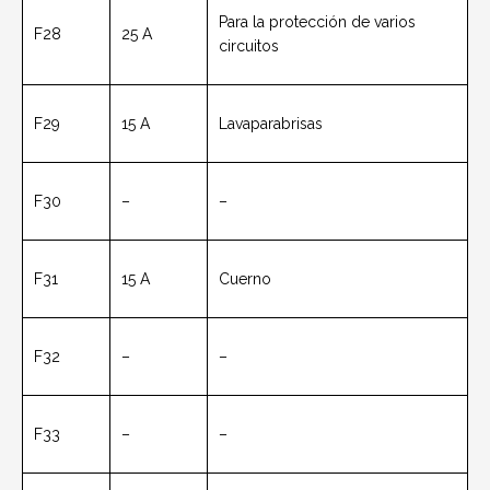
Para la protección de varios
F28
25 A
circuitos
F29
15 A
Lavaparabrisas
F30
–
–
F31
15 A
Cuerno
F32
–
–
F33
–
–