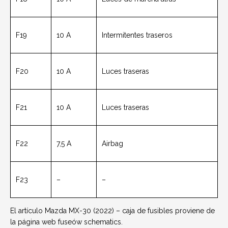
F19
10 A
Intermitentes traseros
F20
10 A
Luces traseras
F21
10 A
Luces traseras
F22
7,5 A
Airbag
F23
–
–
El artículo Mazda MX-30 (2022) – caja de fusibles proviene de
la página web fuseów schematics.