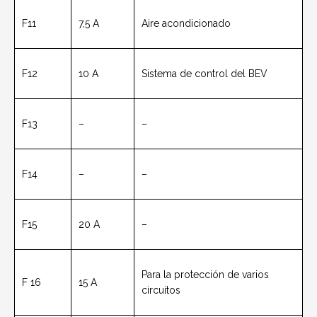
F11
7,5 A
Aire acondicionado
F12
10 A
Sistema de control del BEV
F13
–
–
F14
–
–
F15
20 A
–
Para la protección de varios
F 16
15 A
circuitos