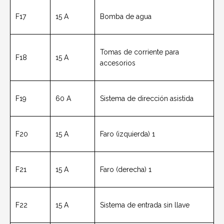
F17
15 A
Bomba de agua
Tomas de corriente para
F18
15 A
accesorios
F19
60 A
Sistema de dirección asistida
F20
15 A
Faro (izquierda) 1
F21
15 A
Faro (derecha) 1
F22
15 A
Sistema de entrada sin llave