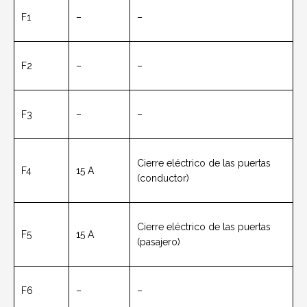
F1
–
–
F2
–
–
F3
–
–
Cierre eléctrico de las puertas
F4
15 A
(conductor)
Cierre eléctrico de las puertas
F5
15 A
(pasajero)
F6
–
–