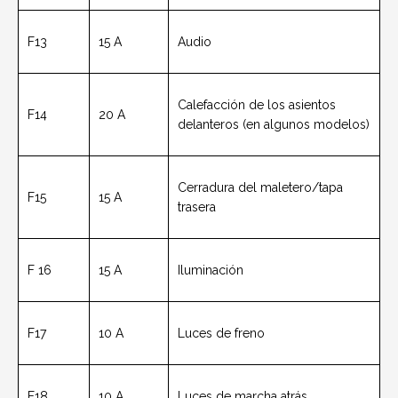
F13
15 A
Audio
Calefacción de los asientos
F14
20 A
delanteros (en algunos modelos)
Cerradura del maletero/tapa
F15
15 A
trasera
F 16
15 A
Iluminación
F17
10 A
Luces de freno
F18
10 A
Luces de marcha atrás