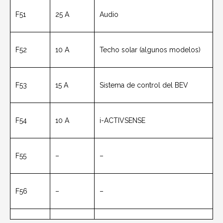
F51
25 A
Audio
F52
10 A
Techo solar
(algunos modelos)
F53
15 A
Sistema de control del BEV
F54
10 A
i-ACTIVSENSE
F55
–
–
F56
–
–