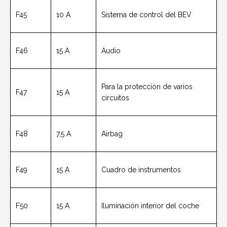
F45
10 A
Sistema de control del BEV
F46
15 A
Audio
Para la protección de varios
F47
15 A
circuitos
F48
7,5 A
Airbag
F49
15 A
Cuadro de instrumentos
F50
15 A
Iluminación interior del coche