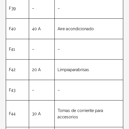
F39
–
–
F40
40 A
Aire acondicionado
F41
–
–
F42
20 A
Limpiaparabrisas
F43
–
–
Tomas de corriente para
F44
30 A
accesorios