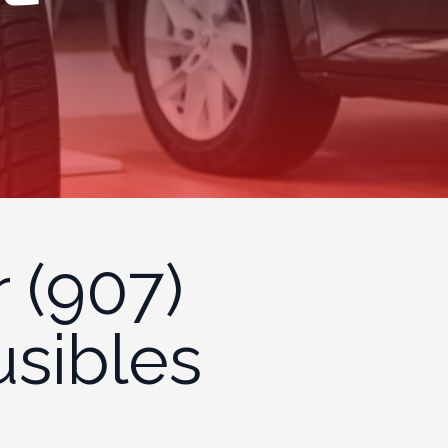
 (907)
usibles