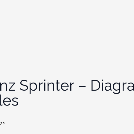
z Sprinter – Diagr
les
22.