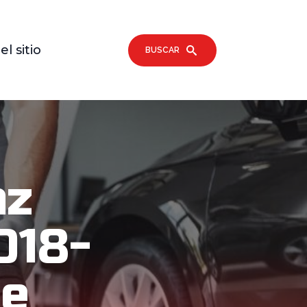
l sitio
BUSCAR
nz
018-
De