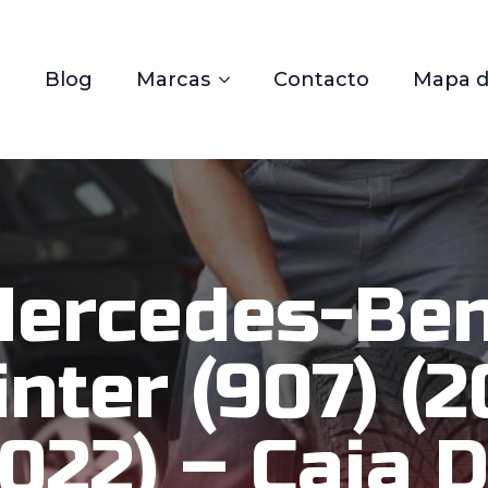
Blog
Marcas
Contacto
Mapa de
ercedes-Be
inter (907) (2
022) – Caja 