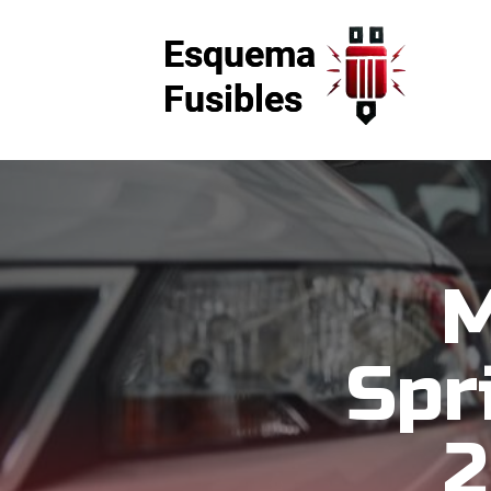
M
Spr
2