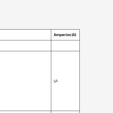
Amperios [A]
5A