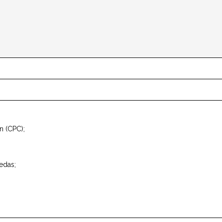
n (CPC);
edas;