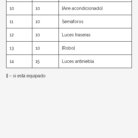
10
10
{Aire acondicionado}
11
10
Semáforos
12
10
Luces traseras
13
10
{Robo}
14
15
Luces antiniebla
{} – si está equipado