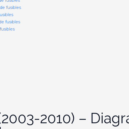
e fusibles
de fusibles
usibles
e fusibles
fusibles
 (2003-2010) – Diag