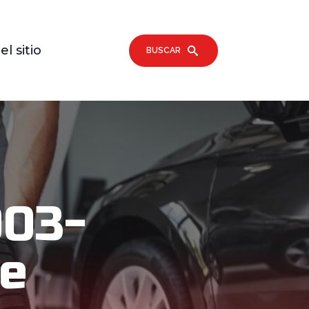
l sitio
BUSCAR
003-
De