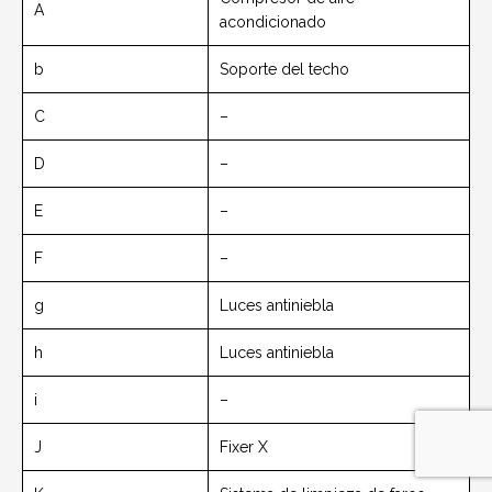
A
acondicionado
b
Soporte del techo
C
–
D
–
E
–
F
–
g
Luces antiniebla
h
Luces antiniebla
i
–
J
Fixer X