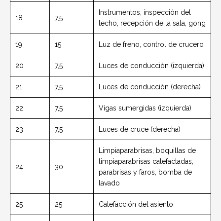
Instrumentos, inspección del
18
7,5
techo, recepción de la sala, gong
19
15
Luz de freno, control de crucero
20
7,5
Luces de conducción (izquierda)
21
7,5
Luces de conducción (derecha)
22
7,5
Vigas sumergidas (izquierda)
23
7,5
Luces de cruce (derecha)
Limpiaparabrisas, boquillas de
limpiaparabrisas calefactadas,
24
30
parabrisas y faros, bomba de
lavado
25
25
Calefacción del asiento