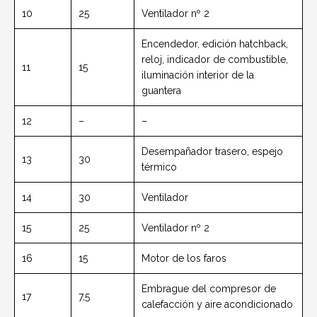
10
25
Ventilador nº 2
Encendedor, edición hatchback,
reloj, indicador de combustible,
11
15
iluminación interior de la
guantera
12
–
–
Desempañador trasero, espejo
13
30
térmico
14
30
Ventilador
15
25
Ventilador nº 2
16
15
Motor de los faros
Embrague del compresor de
17
7,5
calefacción y aire acondicionado