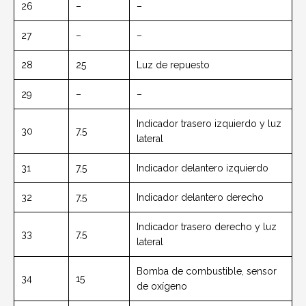
26
–
–
27
–
–
28
25
Luz de repuesto
29
–
–
Indicador trasero izquierdo y luz
30
7,5
lateral
31
7,5
Indicador delantero izquierdo
32
7,5
Indicador delantero derecho
Indicador trasero derecho y luz
33
7,5
lateral
Bomba de combustible, sensor
34
15
de oxígeno