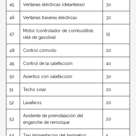
45
Ventanas eléctricas (delanteras)
30
46
Ventanas traseras eléctricas
30
Motor (controlador de combustible,
47
15
relé de gasolina)
48
Control cómodo
20
49
Control de la calefacción
40
50
Asientos con calefacción
30
51
Techo solar
20
52
Lavafaros
20
Asistente de preinstalación del
53
20
enganche de remolque
54
Taxi (alimentación del taxímetro)
5