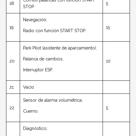
Combi/palancas con función START
18
5
STOP
Navegación;
19
15
Radio con función START STOP.
Park Pilot (asistente de aparcamiento);
Palanca de cambios;
20
10
Interruptor ESP.
21
Vacío
Sensor de alarma volumétrica;
22
5
Cuerno.
Diagnóstico;