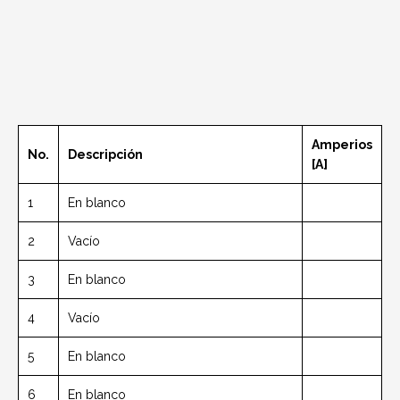
Amperios
No.
Descripción
[A]
1
En blanco
2
Vacío
3
En blanco
4
Vacío
5
En blanco
6
En blanco