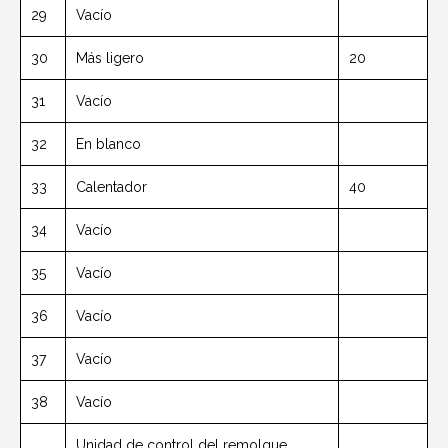
29
Vacío
30
Más ligero
20
31
Vacío
32
En blanco
33
Calentador
40
34
Vacío
35
Vacío
36
Vacío
37
Vacío
38
Vacío
Unidad de control del remolque