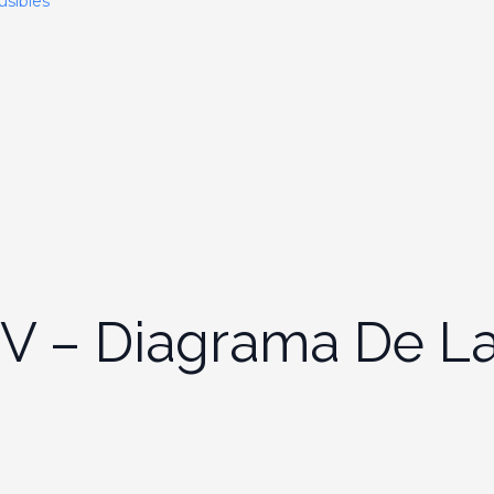
usibles
IV – Diagrama De L