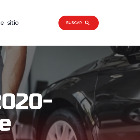
l sitio
BUSCAR
2020-
De