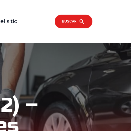
l sitio
BUSCAR
2) –
es