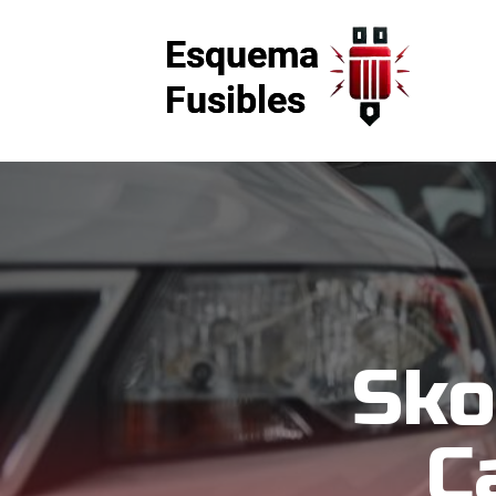
Sko
C