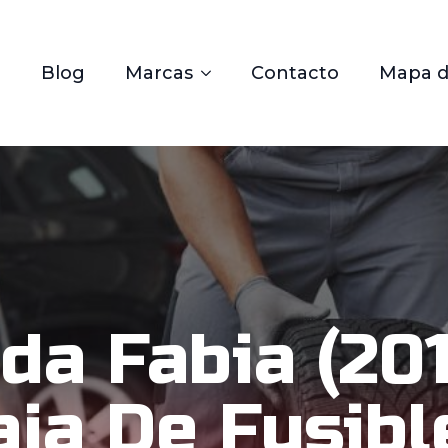
Blog
Marcas
Contacto
Mapa de
da Fabia (201
aja De Fusibl