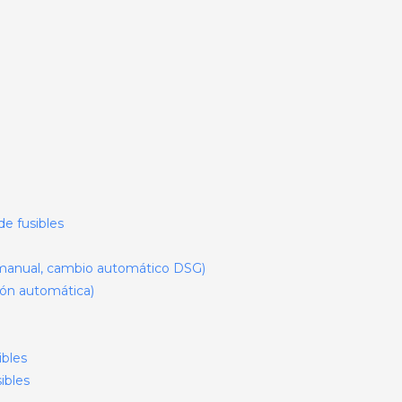
de fusibles
o manual, cambio automático DSG)
sión automática)
ibles
ibles