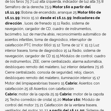
de los faros
7,5
7
Luz alta izquierda, indicador de luz alta
7,5
8
Semáforo de la derecha
7,5
9
Motor 160 a partir del
16.11.99:
Bobina de encendido, arranque
25
Motor 660 de
16.11.99:
Inicio
15
10
desde el 16.11.99: Indicadores de
dirección
, luces de frenado
15
11
Radio, sistema de
navegación, cargador de CD, cuadro de instrumentos,
tacómetro, luz de marcha atrás, reconocimiento automático de
asientos infantiles, toma de diagnóstico, interruptor de
calefacción PTC (motor 660)
15
12
Toma de 12 V.
15
13
Luz
interior trasera, toma de diagnóstico
15
14
Radio, sistema de
navegación, cargador de CD
15
15
Módulos de control: cuadro
de instrumentos, ZEE, cierre centralizado, alarma automática,
desbloqueo remoto del maletero, luz interior delantera
7,5
16
Cierre centralizado, consola de seguridad, reloj, claxon,
desbloqueo remoto del maletero, iluminación interior
15
17
Motor del limpiaparabrisas trasero
15
Cabrio:
Asientos con
calefacción
25
18
Asientos con calefacción
Cabrio:
motor de la capota
25
19
Cabrio:
motor de la capota
25
Techo corredizo de cristal
15
20
Motor 160:
Módulo de
control del motor
7,5
21
Calefacción de la ventana trasera,
ventilador del motor
30
22
a partir del 16.11.99:
Sistema de