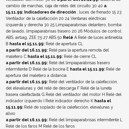
cambio de marchas, caja de relés del circuito 30
40
a
15.11.99: Indicadores de dirección
, luces de frenado
15
23
Ventilador de la calefacción
20
24
Ventanas eléctricas
izquierda y derecha
30
25
Limpiaparabrisas delantero, bomba
de lavado, limpiaparabrisas trasero
20
26
Módulos de control:
ABS, airbag, ZEE
7,5
27
ABS
50
Relé
A
Relé de luces antiniebla
B
hasta el 15.11.99:
Relé de apertura CL
a partir del 16.11.99:
Relé para la apertura remota del
maletero
C
hasta el 15.11.99:
Relé de cierre CL
a partir del 16.11.99:
Relé del limpiaparabrisas trasero
intermitente
D
Relé de la bocina
E
hasta el 15.11.99:
Relé de
apertura del maletero a distancia
a partir del 16.11.99:
Relé del ventilador de la calefacción,
del elevalunas y del relé de descarga
F
Relé de la luneta
trasera calefactada
G
Relé del ventilador del motor
H
Relé del
indicador izquierdo
I
Relé indicador derecho
K
hasta el
15.11.99:
Relé de soplado de la calefacción, elevalunas y
alivio
a partir del 16.11.99:
Relé del limpiaparabrisas intermitente
L
Relé de los faros
M
Relé de los faros