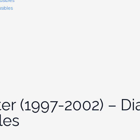
usibles
sibles
ter (1997-2002) – D
les