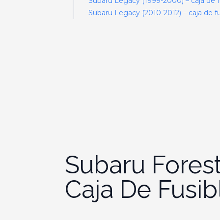
Subaru Legacy (1999-2000) – caja de f
Subaru Legacy (2010-2012) – caja de fu
Subaru Fores
Caja De Fusib