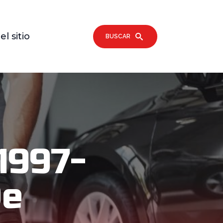
l sitio
BUSCAR
1997-
De