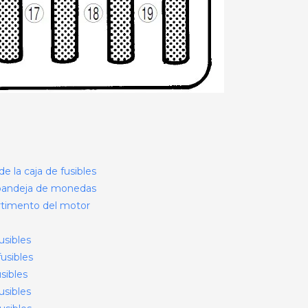
e la caja de fusibles
a bandeja de monedas
artimento del motor
usibles
usibles
sibles
usibles