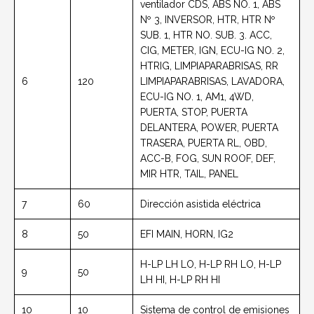
ventilador CDS, ABS NO. 1, ABS
Nº 3, INVERSOR, HTR, HTR Nº
SUB. 1, HTR NO. SUB. 3. ACC,
CIG, METER, IGN, ECU-IG NO. 2,
HTRIG, LIMPIAPARABRISAS, RR
6
120
LIMPIAPARABRISAS, LAVADORA,
ECU-IG NO. 1, AM1, 4WD,
PUERTA, STOP, PUERTA
DELANTERA, POWER, PUERTA
TRASERA, PUERTA RL, OBD,
ACC-B, FOG, SUN ROOF, DEF,
MIR HTR, TAIL, PANEL
7
60
Dirección asistida eléctrica
8
50
EFI MAIN, HORN, IG2
H-LP LH LO, H-LP RH LO, H-LP
9
50
LH HI, H-LP RH HI
10
10
Sistema de control de emisiones