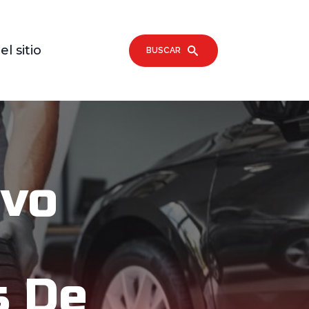
l sitio
BUSCAR
Evo
s De