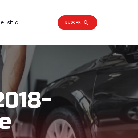
l sitio
BUSCAR
2018-
De