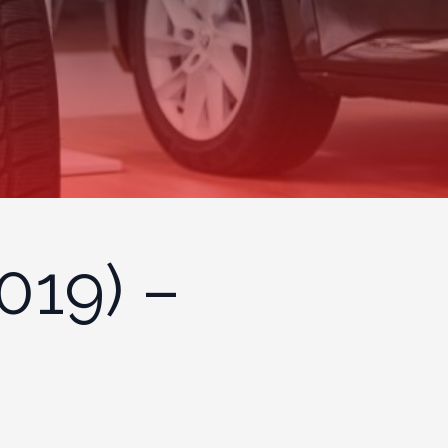
019) –