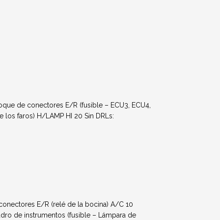
oque de conectores E/R (fusible – ECU3, ECU4,
los faros) H/LAMP HI 20 Sin DRLs:
ectores E/R (relé de la bocina) A/C 10
adro de instrumentos (fusible – Lámpara de