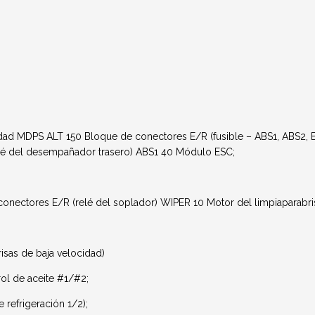
dad MDPS ALT 150 Bloque de conectores E/R (fusible – ABS1, ABS
é del desempañador trasero) ABS1 40 Módulo ESC;
ctores E/R (relé del soplador) WIPER 10 Motor del limpiaparabris
isas de baja velocidad)
l de aceite #1/#2;
 refrigeración 1/2);