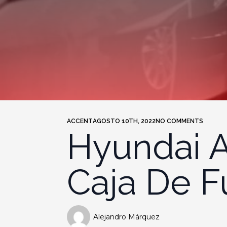
ACCENT
AGOSTO 10TH, 2022
NO COMMENTS
Hyundai A
Caja De F
Alejandro Márquez