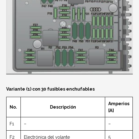
Variante (1) con 30 fusibles enchufables
Amperios
No.
Descripción
[A]
F1
–
–
F2
Electrónica del volante
5