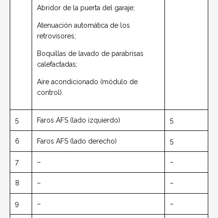
Abridor de la puerta del garaje;
Atenuación automática de los
retrovisores;
Boquillas de lavado de parabrisas
calefactadas;
Aire acondicionado (módulo de
control).
5
Faros AFS (lado izquierdo)
5
6
Faros AFS (lado derecho)
5
7
–
–
8
–
–
9
–
–