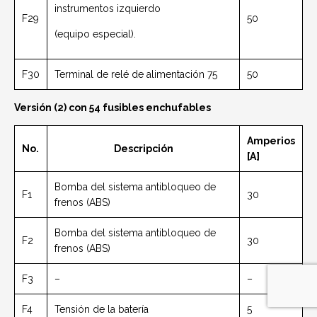
instrumentos izquierdo
F29
50
(equipo especial).
F30
Terminal de relé de alimentación 75
50
Versión (2) con 54 fusibles enchufables
Amperios
No.
Descripción
[A]
Bomba del sistema antibloqueo de
F1
30
frenos (ABS)
Bomba del sistema antibloqueo de
F2
30
frenos (ABS)
F3
–
–
F4
Tensión de la batería
5