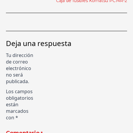
Caja de fusibles Komatsu PC14R-2
Deja una respuesta
Tu dirección
de correo
electrónico
no será
publicada.
Los campos
obligatorios
están
marcados
con
*