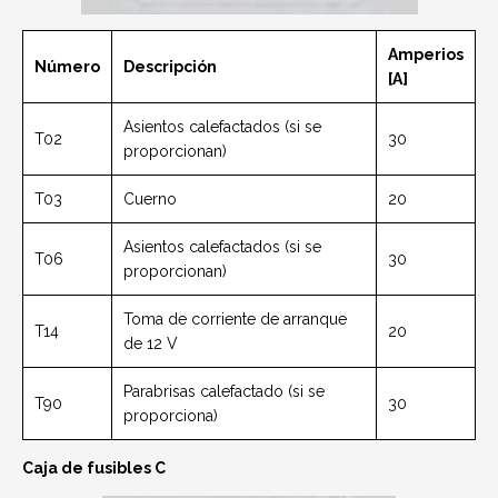
Amperios
Número
Descripción
[A]
Asientos calefactados (si se
T02
30
proporcionan)
T03
Cuerno
20
Asientos calefactados (si se
T06
30
proporcionan)
Toma de corriente de arranque
T14
20
de 12 V
Parabrisas calefactado (si se
T90
30
proporciona)
Caja de fusibles C