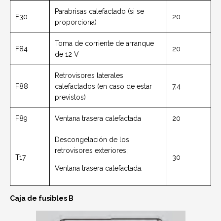
Parabrisas calefactado (si se
F30
20
proporciona)
Toma de corriente de arranque
F84
20
de 12 V
Retrovisores laterales
F88
calefactados (en caso de estar
7,4
previstos)
F89
Ventana trasera calefactada
20
Descongelación de los
retrovisores exteriores;
T17
30
Ventana trasera calefactada.
Caja de fusibles B