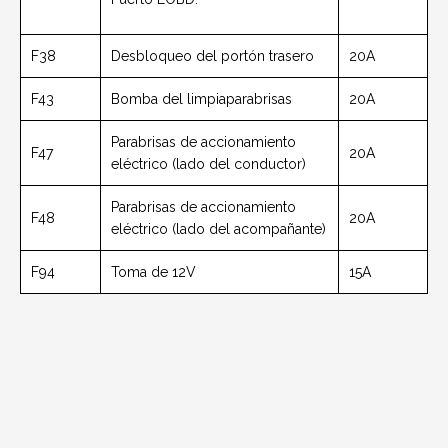
F38
Desbloqueo del portón trasero
20A
F43
Bomba del limpiaparabrisas
20A
Parabrisas de accionamiento
F47
20A
eléctrico (lado del conductor)
Parabrisas de accionamiento
F48
20A
eléctrico (lado del acompañante)
F94
Toma de 12V
15A