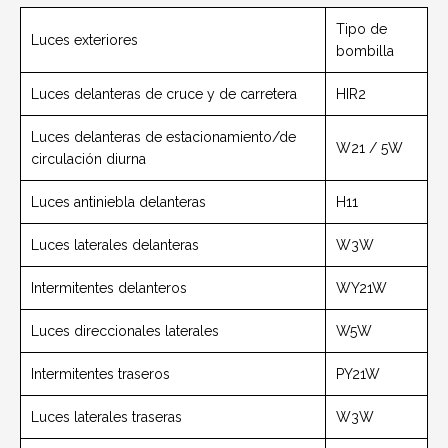
Tipo de
Luces exteriores
bombilla
Luces delanteras de cruce y de carretera
HIR2
Luces delanteras de estacionamiento/de
W21 / 5W
circulación diurna
Luces antiniebla delanteras
H11
Luces laterales delanteras
W3W
Intermitentes delanteros
WY21W
Luces direccionales laterales
W5W
Intermitentes traseros
PY21W
Luces laterales traseras
W3W