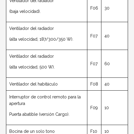
Ventilador del radiador
F06
30
(baja velocidad).
Ventilador del radiador
F07
40
(alta velocidad, 187/300/350 W).
Ventilador del radiador
F07
60
(alta velocidad, 500 W).
Ventilador del habitáculo
F08
40
Interruptor de control remoto para la
apertura
F09
10
Puerta abatible (versión Cargo).
Bocina de un solo tono
F10
10