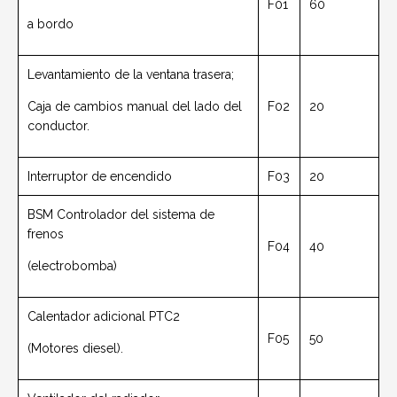
F01
60
a bordo
Levantamiento de la ventana trasera;
Caja de cambios manual del lado del
F02
20
conductor.
Interruptor de encendido
F03
20
BSM Controlador del sistema de
frenos
F04
40
(electrobomba)
Calentador adicional PTC2
F05
50
(Motores diesel).