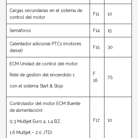
Cargas secundarias en el sistema de
F11
10
control del motor
Semáforos
F14
15
Calentador adicional PTC1 (motores
F15
30
diesel)
ECM Unidad de control del motor;
F
Relé de gestión del encendido 1
7,5
16
con el sistema Start & Stop
Controlador del motor ECM (fuente
de alimentación)
F17
10
(1.3 Multijet Euro 4, 1.4 BZ,
1.6 Multijet – 2.0 JTD).