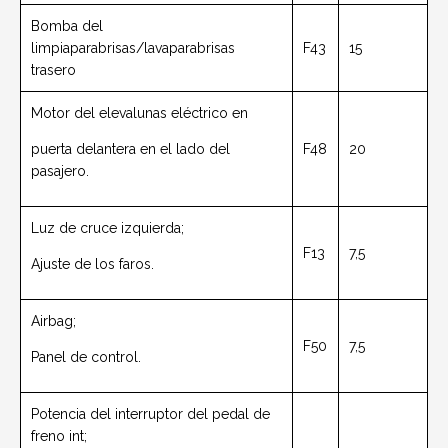
Bomba del
limpiaparabrisas/lavaparabrisas
F43
15
trasero
Motor del elevalunas eléctrico en
puerta delantera en el lado del
F48
20
pasajero.
Luz de cruce izquierda;
F13
7,5
Ajuste de los faros.
Airbag;
F50
7,5
Panel de control.
Potencia del interruptor del pedal de
freno int;