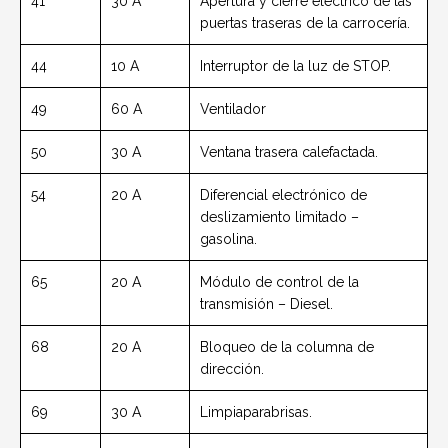
41
30 A
Apertura y cierre eléctrico de las
puertas traseras de la carrocería.
44
10 A
Interruptor de la luz de STOP.
49
60 A
Ventilador
50
30 A
Ventana trasera calefactada.
54
20 A
Diferencial electrónico de
deslizamiento limitado –
gasolina.
65
20 A
Módulo de control de la
transmisión – Diesel.
68
20 A
Bloqueo de la columna de
dirección.
69
30 A
Limpiaparabrisas.