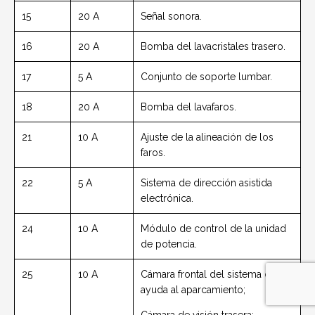
15
20 A
Señal sonora.
16
20 A
Bomba del lavacristales trasero.
17
5 A
Conjunto de soporte lumbar.
18
20 A
Bomba del lavafaros.
21
10 A
Ajuste de la alineación de los
faros.
22
5 A
Sistema de dirección asistida
electrónica.
24
10 A
Módulo de control de la unidad
de potencia.
25
10 A
Cámara frontal del sistema de
ayuda al aparcamiento;
Cámara de visión trasera;