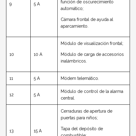
función de oscurecimiento
9
5 A
automático;
Cámara frontal de ayuda al
aparcamiento.
Módulo de visualización frontal;
10
10 A
Módulo de carga de accesorios
inalámbricos.
11
5 A
Módem telemático.
Módulo de control de la alarma
12
5 A
central.
Cerraduras de apertura de
puertas para niños;
Tapa del depósito de
13
15 A
combustible;