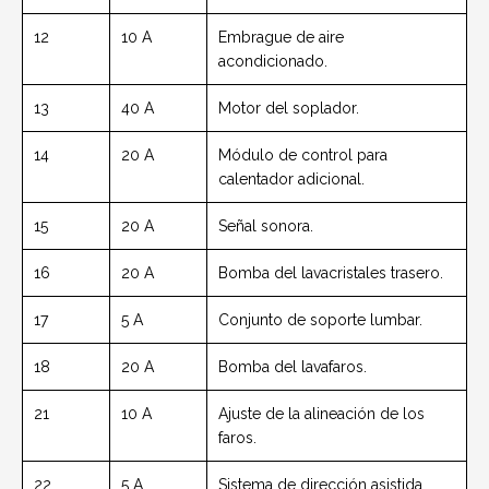
12
10 A
Embrague de aire
acondicionado.
13
40 A
Motor del soplador.
14
20 A
Módulo de control para
calentador adicional.
15
20 A
Señal sonora.
16
20 A
Bomba del lavacristales trasero.
17
5 A
Conjunto de soporte lumbar.
18
20 A
Bomba del lavafaros.
21
10 A
Ajuste de la alineación de los
faros.
22
5 A
Sistema de dirección asistida