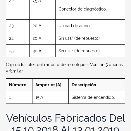
22
7,5 A
Conector de diagnóstico.
23
20 A
Unidad de audio.
24
20 A
Sin usar (de repuesto).
25
30 A
Sin usar (de repuesto).
Caja de fusibles del módulo de remolque – Versión 5 puertas
y familiar
Número
Amperios [A]
Descripción
1
15 A
Sistema de encendido.
Vehículos Fabricados Del
15.10.2018 Al 13.01.2019