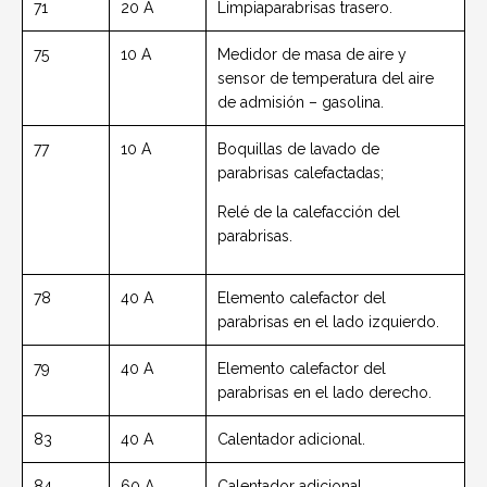
71
20 A
Limpiaparabrisas trasero.
75
10 A
Medidor de masa de aire y
sensor de temperatura del aire
de admisión – gasolina.
77
10 A
Boquillas de lavado de
parabrisas calefactadas;
Relé de la calefacción del
parabrisas.
78
40 A
Elemento calefactor del
parabrisas en el lado izquierdo.
79
40 A
Elemento calefactor del
parabrisas en el lado derecho.
83
40 A
Calentador adicional.
84
60 A
Calentador adicional.