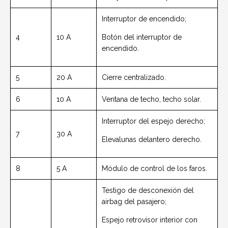
Interruptor de encendido;
4
10 A
Botón del interruptor de
encendido.
5
20 A
Cierre centralizado.
6
10 A
Ventana de techo, techo solar.
Interruptor del espejo derecho;
7
30 A
Elevalunas delantero derecho.
8
5 A
Módulo de control de los faros.
Testigo de desconexión del
airbag del pasajero;
Espejo retrovisor interior con