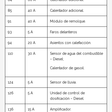
85
40 A
Calentador adicional.
91
40 A
Módulo de remolque.
93
5 A
Faros delanteros
94
20 A
Asientos con calefacción.
110
30 A
Sensor de agua del combustible
– Diesel;
Calentador de gasoil.
124
5 A
Sensor de lluvia.
126
5 A
Unidad de control de
dosificación – Diesel.
136
15 A
Amplificador.