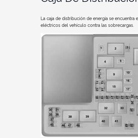
La caja de distribución de energía se encuentra 
eléctricos del vehículo contra las sobrecargas.