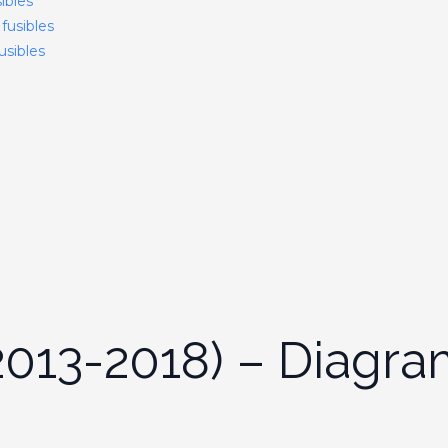
ibles
fusibles
usibles
2013-2018) – Diagra