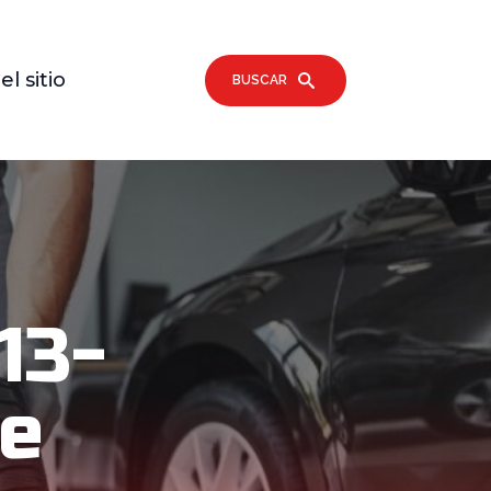
l sitio
BUSCAR
13-
De