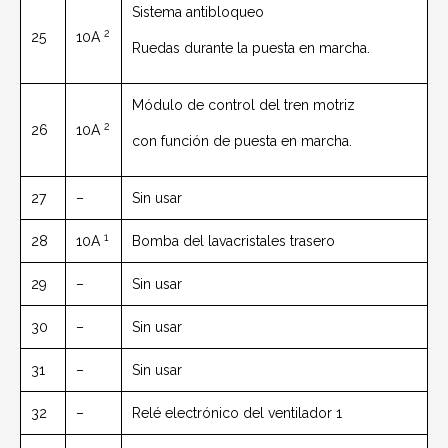
Sistema antibloqueo
2
25
10A
Ruedas durante la puesta en marcha.
Módulo de control del tren motriz
2
26
10A
con función de puesta en marcha.
27
–
Sin usar
1
28
10A
Bomba del lavacristales trasero
29
–
Sin usar
30
–
Sin usar
31
–
Sin usar
32
–
Relé electrónico del ventilador 1