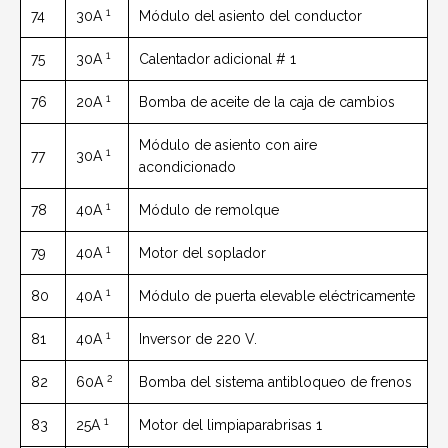
1
74
30A
Módulo del asiento del conductor
1
75
30A
Calentador adicional # 1
1
76
20A
Bomba de aceite de la caja de cambios
Módulo de asiento con aire
1
77
30A
acondicionado
1
78
40A
Módulo de remolque
1
79
40A
Motor del soplador
1
80
40A
Módulo de puerta elevable eléctricamente
1
81
40A
Inversor de 220 V.
2
82
60A
Bomba del sistema antibloqueo de frenos
1
83
25A
Motor del limpiaparabrisas 1