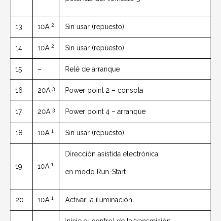
2
13
10A
Sin usar (repuesto)
2
14
10A
Sin usar (repuesto)
15
–
Relé de arranque
3
16
20A
Power point 2 – consola
3
17
20A
Power point 4 – arranque
1
18
10A
Sin usar (repuesto)
Dirección asistida electrónica
1
19
10A
en modo Run-Start
1
20
10A
Activar la iluminación