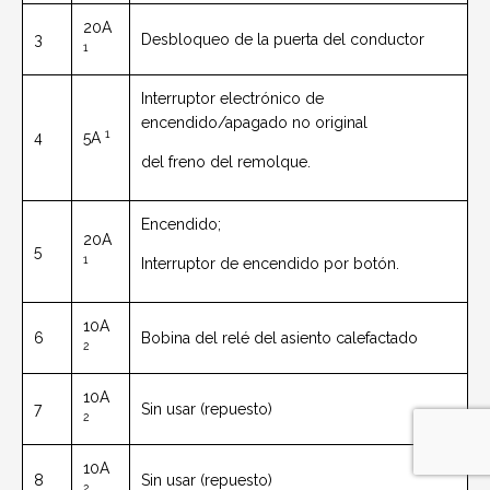
20A
3
Desbloqueo de la puerta del conductor
1
Interruptor electrónico de
encendido/apagado no original
1
4
5A
del freno del remolque.
Encendido;
20A
5
1
Interruptor de encendido por botón.
10A
6
Bobina del relé del asiento calefactado
2
10A
7
Sin usar (repuesto)
2
10A
8
Sin usar (repuesto)
2