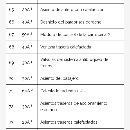
1
65
20A
Asiento delantero con calefacción
1
66
40A
Deshielo del parabrisas derecho
2
67
50A
Módulo de control de la carrocería 2
1
68
40A
Ventana trasera calefactada
Válvulas del sistema antibloqueo de
1
69
30A
frenos
1
70
30A
Asiento del pasajero
2
71
60A
Calentador adicional # 2
Asientos traseros de accionamiento
1
72
30A
eléctrico
1
73
20A
Asientos traseros calefactados