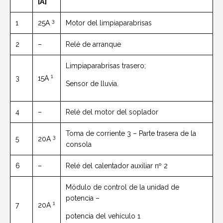
[A]
3
1
25A
Motor del limpiaparabrisas
2
–
Relé de arranque
Limpiaparabrisas trasero;
1
3
15A
Sensor de lluvia.
4
–
Relé del motor del soplador
Toma de corriente 3 – Parte trasera de la
3
5
20A
consola
6
–
Relé del calentador auxiliar nº 2
Módulo de control de la unidad de
potencia –
1
7
20A
potencia del vehículo 1