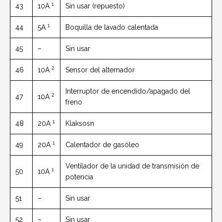
1
43
10A
Sin usar (repuesto)
1
44
5A
Boquilla de lavado calentada
45
–
Sin usar
2
46
10A
Sensor del alternador
Interruptor de encendido/apagado del
2
47
10A
freno
1
48
20A
Klaksosn
1
49
20A
Calentador de gasóleo
Ventilador de la unidad de transmisión de
1
50
10A
potencia
51
–
Sin usar
52
–
Sin usar