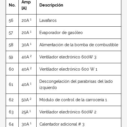
Amp
No.
Descripción
[A]
1
56
20A
Lavafaros
1
57
20A
Evaporador de gasóleo
1
58
30A
Alimentación de la bomba de combustible
2
59
40A
Ventilador electrónico 600W 3
2
60
40A
Ventilador electrónico 600 W 1
Descongelación del parabrisas del lado
1
61
40A
izquierdo
2
62
50A
Módulo de control de la carrocería 1
1
63
25A
Ventilador electrónico 600W 2
1
64
30A
Calentador adicional # 3