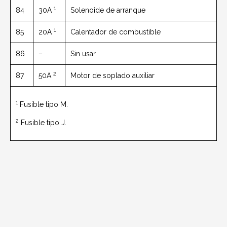
1
84
30A
Solenoide de arranque
1
85
20A
Calentador de combustible
86
–
Sin usar
2
87
50A
Motor de soplado auxiliar
1
Fusible tipo M.
2
Fusible tipo J.