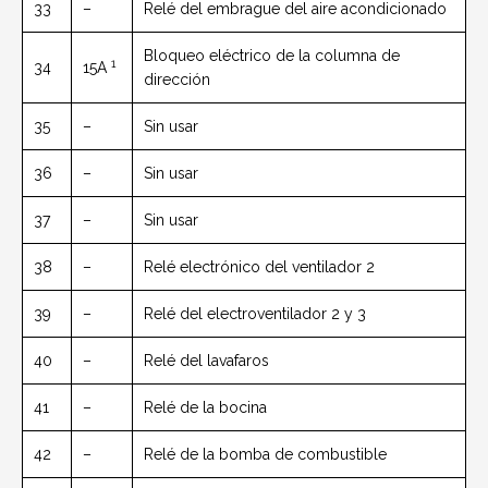
33
–
Relé del embrague del aire acondicionado
Bloqueo eléctrico de la columna de
1
34
15A
dirección
35
–
Sin usar
36
–
Sin usar
37
–
Sin usar
38
–
Relé electrónico del ventilador 2
39
–
Relé del electroventilador 2 y 3
40
–
Relé del lavafaros
41
–
Relé de la bocina
42
–
Relé de la bomba de combustible