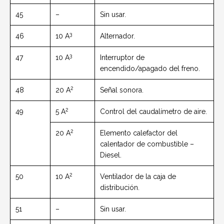
45
–
Sin usar.
3
46
10 A
Alternador.
3
47
10 A
Interruptor de
encendido/apagado del freno.
2
48
20 A
Señal sonora.
2
49
5 A
Control del caudalímetro de aire.
2
20 A
Elemento calefactor del
calentador de combustible –
Diesel.
2
50
10 A
Ventilador de la caja de
distribución.
51
–
Sin usar.