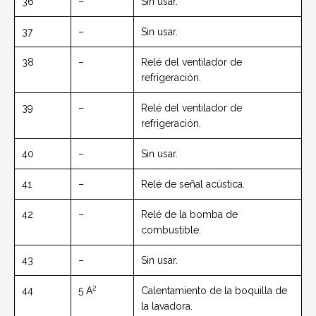
36
–
Sin usar.
37
–
Sin usar.
38
–
Relé del ventilador de
refrigeración.
39
–
Relé del ventilador de
refrigeración.
40
–
Sin usar.
41
–
Relé de señal acústica.
42
–
Relé de la bomba de
combustible.
43
–
Sin usar.
2
44
5 A
Calentamiento de la boquilla de
la lavadora.