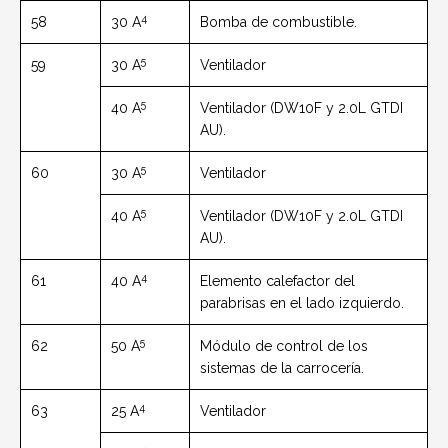
4
58
30 A
Bomba de combustible.
5
59
30 A
Ventilador
5
40 A
Ventilador (DW10F y 2.0L GTDI
AU).
5
60
30 A
Ventilador
5
40 A
Ventilador (DW10F y 2.0L GTDI
AU).
4
61
40 A
Elemento calefactor del
parabrisas en el lado izquierdo.
5
62
50 A
Módulo de control de los
sistemas de la carrocería.
4
63
25 A
Ventilador