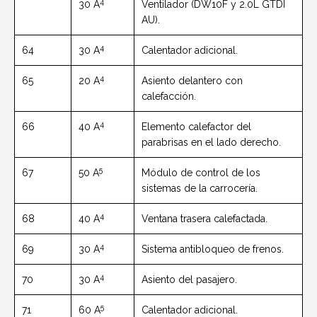
4
30 A
Ventilador (DW10F y 2.0L GTDI
AU).
4
64
30 A
Calentador adicional.
4
65
20 A
Asiento delantero con
calefacción.
4
66
40 A
Elemento calefactor del
parabrisas en el lado derecho.
5
67
50 A
Módulo de control de los
sistemas de la carrocería.
4
68
40 A
Ventana trasera calefactada.
4
69
30 A
Sistema antibloqueo de frenos.
4
70
30 A
Asiento del pasajero.
5
71
60 A
Calentador adicional.