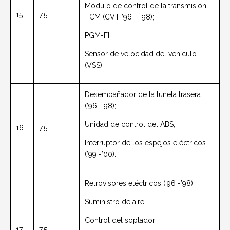
Módulo de control de la transmisión –
15
7,5
TCM (CVT ’96 – ’98);
PGM-FI;
Sensor de velocidad del vehículo
(VSS).
Desempañador de la luneta trasera
(’96 -’98);
Unidad de control del ABS;
16
7,5
Interruptor de los espejos eléctricos
(’99 -’00).
Retrovisores eléctricos (’96 -’98);
Suministro de aire;
Control del soplador;
17
7,5