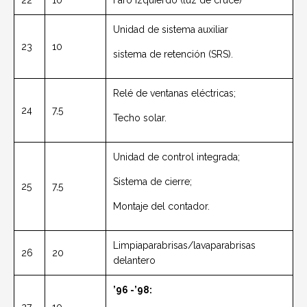
22
10
Faro izquierdo (luz de cruce)
Unidad de sistema auxiliar
23
10
sistema de retención (SRS).
Relé de ventanas eléctricas;
24
7,5
Techo solar.
Unidad de control integrada;
Sistema de cierre;
25
7,5
Montaje del contador.
Limpiaparabrisas/lavaparabrisas
26
20
delantero
’96 -’98: