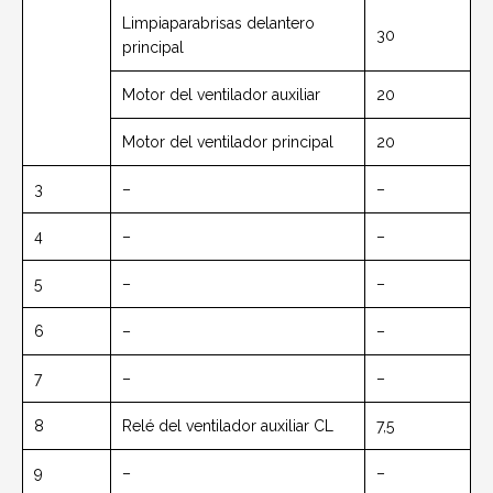
Limpiaparabrisas delantero
30
principal
Motor del ventilador auxiliar
20
Motor del ventilador principal
20
3
–
–
4
–
–
5
–
–
6
–
–
7
–
–
8
Relé del ventilador auxiliar CL
7,5
9
–
–