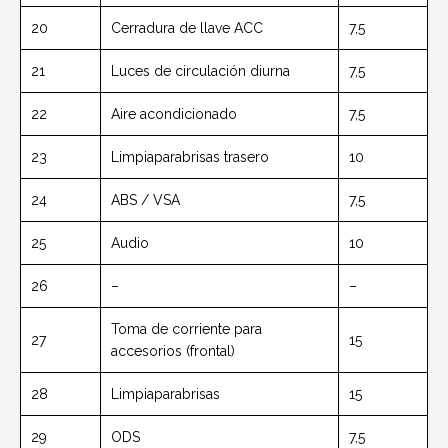
20
Cerradura de llave ACC
7,5
21
Luces de circulación diurna
7,5
22
Aire acondicionado
7,5
23
Limpiaparabrisas trasero
10
24
ABS / VSA
7,5
25
Audio
10
26
–
–
Toma de corriente para
27
15
accesorios (frontal)
28
Limpiaparabrisas
15
29
ODS
7,5