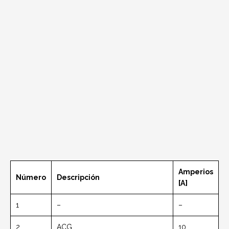
Amperios
Número
Descripción
[A]
1
–
–
2
ACG
10