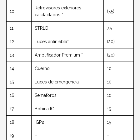
Retrovisores exteriores
10
(7,5)
calefactados *
11
STRLD
7,5
12
Luces antiniebla*
(20)
13
Amplificador Premium *
(20)
14
Cuerno
10
15
Luces de emergencia
10
16
Semáforos
10
17
Bobina IG
15
18
IGP2
15
19
–
–