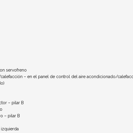
con servofreno
calefacción – en el panel de control del aire acondicionado/calefac
do)
tor – pilar B
do
o – pilar B
o
 izquierda