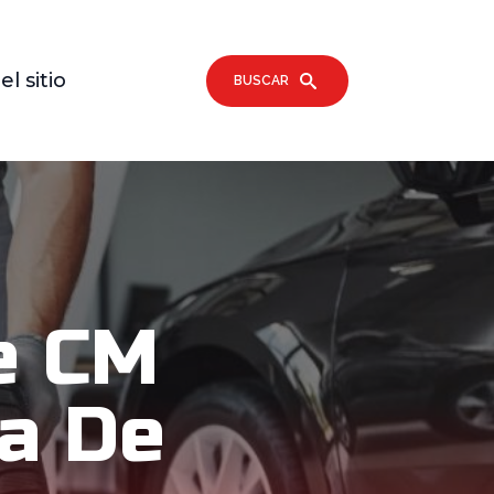
l sitio
BUSCAR
e CM
ja De