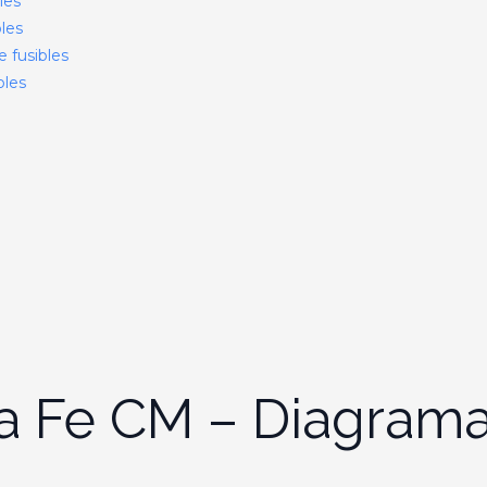
les
bles
e fusibles
bles
a Fe CM – Diagrama