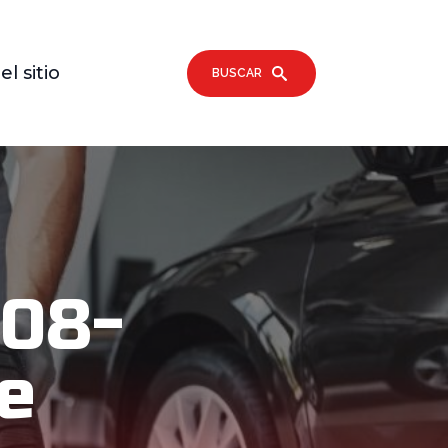
l sitio
BUSCAR
008-
De