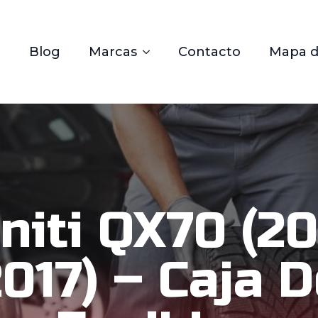
Blog
Marcas
Contacto
Mapa de
initi QX70 (2
017) – Caja 