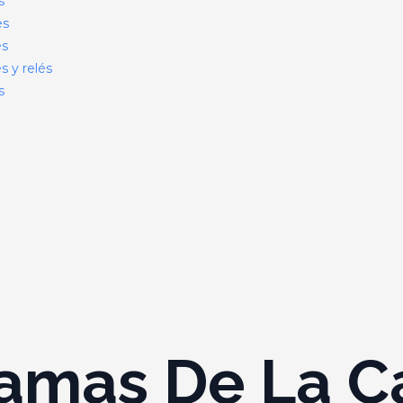
s
es
es
s y relés
s
amas De La C